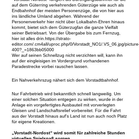
auf dem Güterring verkehrenden Güterzüge wie auch als
Endbahnhof der meisten Personenzüge, die von hier aus
ins ländliche Umland abgehen. Während der
Personenverkehr hier nicht über Lokalbahn-Ehren hinaus
kommt, bietet sich dem Güterzugfan die ganze Vielfalt
seiner Betriebsart. Von der Übergabe bis zum Fernzug,
hier ist alles drin.https://strato-
editor.com/.cm4all/uproc.php/0/Vorstadt_NO1/.VS_06.jpg/picture
400?_=1863bb05000
Wer auf seinen Schnellzug nicht verzichten will, kann ihn
auf der eingleisigen im Vordergrund vorhandenen
Paradestrecke vorbei rauschen lassen.
Ein Nahverkehrszug nähert sich dem Vorstadtbahnhof.
Nur Fahrbetrieb wird bekanntlich schnell langweilig. Um
einer solchen Situation entgegen zu wirken, wurde in der
Anlage ein vorgefertigtes Ausbauteil mit vorverlegten
Gleisen und Landschaftsrelief vorbereitet. Für die Fahrt
aus der Vorstadt hinaus auf's Land ist nun auch noch Platz
für eigene Kreationen.
„Vorstadt-Nordost“ wird somit für zahlreiche Stunden
virtuellen Spielspaß sorgen.