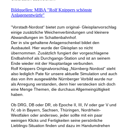
Bildquellen: MIBA "Rolf Knippers schönste
Anlagenentwürfe"
“Vorstadt-Nordost“ bietet zum original- Gleisplanvorschlag
einige zusätzliche Weichenverbindungen und kleinere
Abwandlungen im Schattenbahnhof.
Der in s/w gehaltene Anlagenschenkel bildet den
Ausbauteil. Hier wurde der Gleisplan so nicht
übernommen. Zusätzlich fungiert der vorgeschlagene
Endbahnhof als Durchgangs-Station und ist an seinem
Ende wieder mit der Hauptanlage verbunden.
Rolf Knippers Originalvorschlag „Nürnberg-Nordost“ steht
also lediglich Pate für unsere aktuelle Simulation und auch
das von ihm ausgewählte Nürnberger Vorbild wurde nur
als Anregung verstanden, denn hier verstecken sich doch
eine Menge Themen, die durchaus Allgemeingültigkeit
haben.
Ob DRG, DB oder DR, ob Epoche II, III, IV oder gar V und
IV, ob in Bayern, Sachsen, Thüringen, Nordrhein-
Westfalen oder anderswo, jeder sollte mit ein paar
weinigen Klicks und Fertigkeiten seine persönliche
Lieblings-Situation finden und dazu im Handumdrehen