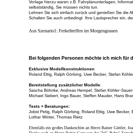
Vorlage hierzu waren z.B. Fahrplanunterlagen, Inform
selbstständig, Sie müssen nichts tun.
Lehnen Sie sich einfach zurück und genießen Sie die Ab
Schalten Sie auch unbedingt Ihre Lautsprecher ein, de
Aus Szenario1: Ferkeltreffen im Morgengrauen
Bei folgenden Personen möchte ich mich für d
Exklusive Modellkonstruktionen
:
Roland Ettig, Ralph Görbing, Uwe Becker, Stefan Köhle
Bereitstellung zusätzlicher Modelle
:
Sascha Böhnke, Andreas Hempel, Stefan Köhler-Sauerst
Michael Siebert, Ingo Bauer, Steffen Mauder, Hans Bran
Tests + Beratungen:
Jobst Petig, Ralph Görbing, Roland Ettig, Uwe Becker,
Lothar Winter, Thomas Rietz
Ebenfalls ein großes Dankeschön an Herrn Rainer Güttler, Jo