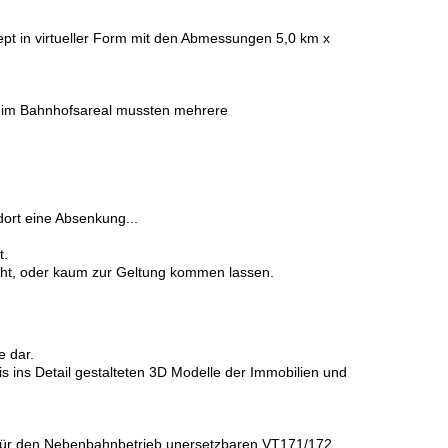
ept in virtueller Form mit den Abmessungen 5,0 km x
net im Bahnhofsareal mussten mehrere
dort eine Absenkung...
t.
ht, oder kaum zur Geltung kommen lassen.
e dar.
is ins Detail gestalteten 3D Modelle der Immobilien und
 für den Nebenbahnbetrieb unersetzbaren VT171/172