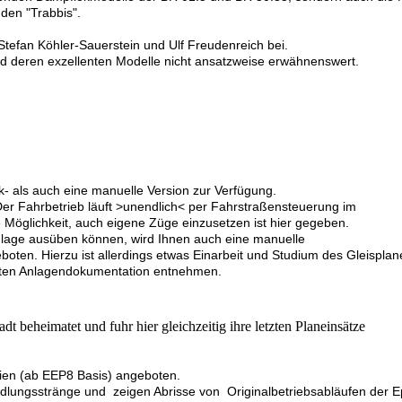
den "Trabbis".
tefan Köhler-Sauerstein und Ulf Freudenreich bei.
d deren exzellenten Modelle nicht ansatzweise erwähnenswert.
- als auch eine manuelle Version zur Verfügung.
 Der Fahrbetrieb läuft >unendlich< per Fahrstraßensteuerung im
ie Möglichkeit, auch eigene Züge einzusetzen ist hier gegeben.
Anlage ausüben können, wird Ihnen auch eine manuelle
ten. Hierzu ist allerdings etwas Einarbeit und Studium des Gleisplane
erten Anlagendokumentation entnehmen.
 beheimatet und fuhr hier gleichzeitig ihre letzten Planeinsätze
rien (ab EEP8 Basis) angeboten.
dlungsstränge und zeigen Abrisse von Originalbetriebsabläufen der E