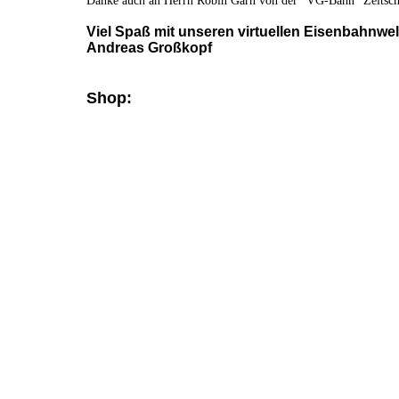
Danke auch an Herrn Robin Garn von der "VG-Bahn" Zeitschr
Viel Spaß mit unseren virtuellen Eisenbahnw
Andreas Großkopf
Shop: