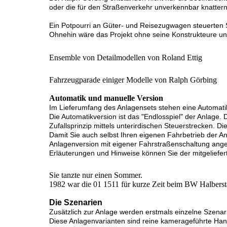
oder die für den Straßenverkehr unverkennbar knattern
Ein Potpourri an Güter- und Reisezugwagen steuerten S
Ohnehin wäre das Projekt ohne seine Konstrukteure un
Ensemble von Detailmodellen von Roland Ettig
Fahrzeugparade einiger Modelle von Ralph Görbing
Automatik und manuelle Version
Im Lieferumfang des Anlagensets stehen eine Automatik
Die Automatikversion ist das "Endlosspiel" der Anlage.
Zufallsprinzip mittels unterirdischen Steuerstrecken. D
Damit Sie auch selbst Ihren eigenen Fahrbetrieb der 
Anlagenversion mit eigener Fahrstraßenschaltung angebo
Erläuterungen und Hinweise können Sie der mitgelief
Sie tanzte nur einen Sommer.
1982 war die 01 1511 für kurze Zeit beim BW Halberstadt
Die Szenarien
Zusätzlich zur Anlage werden erstmals einzelne Szena
Diese Anlagenvarianten sind reine kamerageführte Han