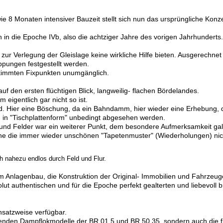
e 8 Monaten intensiver Bauzeit stellt sich nun das ursprüngliche Konz
h in die Epoche IVb, also die achtziger Jahre des vorigen Jahrhunderts.
 zur Verlegung der Gleislage keine wirkliche Hilfe bieten. Ausgerech
pungen festgestellt werden.
timmten Fixpunkten unumgänglich.
f den ersten flüchtigen Blick, langweilig- flachen Bördelandes.
 eigentlich gar nicht so ist.
nd. Hier eine Böschung, da ein Bahndamm, hier wieder eine Erhebung, 
g in "Tischplattenform" unbedingt abgesehen werden.
und Felder war ein weiterer Punkt, dem besondere Aufmerksamkeit gal
e die immer wieder unschönen "Tapetenmuster" (Wiederholungen) nic
h nahezu endlos durch Feld und Flur.
em Anlagenbau, die Konstruktion der Original- Immobilien und Fahrzeug
ut authentischen und für die Epoche perfekt gealterten und liebevoll b
nsatzweise verfügbar.
ckenden Dampflokmodelle der BR 01.5 und BR 50.35, sondern auch die