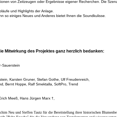
ationen von Zeitzeugen oder Ergebnisse eigener Recherchen. Die Szen
läufe und Highlights der Anlage.
nn so einiges Neues und Anderes bietet Ihnen die Soundkulisse.
ie Mitwirkung des Projektes ganz herzlich bedanken:
r-Sauerstein
ein, Karsten Gruner, Stefan Gothe, Ulf Freudenreich,
d, Bernt Hoppe, Ralf Smektalla, SoftPro, Trend
 Erich Meeß, Hans Jürgen Marx †,
achim Neu und Steffen Tautz für die Bereitstellung ihrer historischen Blumen