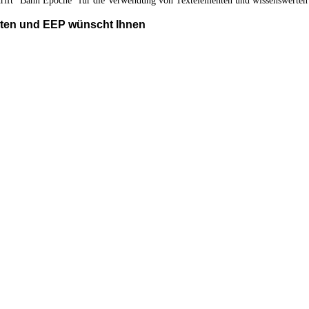
ift "Bahn Epoche" für die Verwendung von Textelementen und wissenswerten
elten und EEP wünscht Ihnen