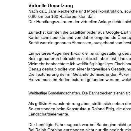
Virtuelle Umsetzung
Nach ca.1 Jahr Recherche und Modellkonstruktion, sowi
0,80 km bei 160 Rasterpunkten dar.
Der Handlungszeitraum der virtuellen Anlage richtet sic
Zunächst konnten die Satellitenbilder aus Google-Earth
Kartenschnittpunkte und von daher eingehende Überlap
Somit war ein genaues Abmessen, ausgehend von bes
Ein weiteres Augenmerk war die Terraingestaltung des au
Beim genaueren betrachten stellte ich aber fest, das dem
Vielmehr beobachtete ich weitläufig-hügeliges Flachla
Genau deshalb sollte von einer langweiligen Gestaltun
Die Texturierung der im Gelände dominierenden Äcker 
Hierzu mussten Bodentexturen gefunden werden, welch
Weitläufige Bördelandschaften. Die Bahnstrecken ziehen sic
Als größte Herausforderung aber, stellte sich neben d
So entstanden beim Konstrukteur Roland Ettig, die absol
Landschaftselemente.
Der benötigte Fahrzeugpark war bei Baubeginn nicht a
Bei Ralph Görbing entstanden nicht nur die beeindru