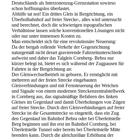
Deutschlands als Interzonenzug-Grenzstation sowieso
schon hoffnungslos überlastet.
Abhilfe tat not! Ein drittes Gleis in Bergrichtung, ein
Überholbahnhof auf freier Strecke-, alles wird untersucht
und berechnet, doch die schwierigen topografischen
Verhältnisse lassen solche konventionellen Lösungen nicht
oder nur unter immensen Kosten zu.
Man entscheidet sich für eine revolutionäre Neuerung:
Da der bergab rollende Verkehr der Gegenrichtung
naturgemäß nicht derart gravierende Fahrzeitunterschiede
aufweist und daher das Talgleis Cornberg- Bebra nur
kürzer belegt ist, bietet es sich während der Zugpausen für
Fahrten in der Bergrichtung an:
Der Gleiswechselbetrieb ist geboren. Er ermöglicht mit
mehreren auf der freien Strecke eingebauten
Gleisverbindungen und mit Fernsteuerung der Weichen
und Signale von einem modernen Streckenzentralstellwerk
in Cornberg aus, das signalmäßige Befahren des linken
Gleises im Gegenlauf und damit Überholungen von Zügen
auf freier Strecke. Durch drei Gleisverbindungen auf freier
Strecke ist die Gesamtstrecke so eingeteilt, dass ein Zug
den Gegenlauf im Bahnhof Bebra oder bei Überleitstelle
Berg beginnen und ihn erst im Bahnhof Cornberg, bei
Überleitstelle Tunnel oder bereits bei Überleitstelle Mitte
beenden kann. Durch die gleichzeilige Erhöhung der