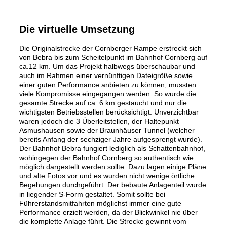
Die virtuelle Umsetzung
Die Originalstrecke der Cornberger Rampe erstreckt sich
von Bebra bis zum Scheitelpunkt im Bahnhof Cornberg auf
ca.12 km. Um das Projekt halbwegs überschaubar und
auch im Rahmen einer vernünftigen Dateigröße sowie
einer guten Performance anbieten zu können, mussten
viele Kompromisse eingegangen werden. So wurde die
gesamte Strecke auf ca. 6 km gestaucht und nur die
wichtigsten Betriebsstellen berücksichtigt. Unverzichtbar
waren jedoch die 3 Überleitstellen, der Haltepunkt
Asmushausen sowie der Braunhäuser Tunnel (welcher
bereits Anfang der sechziger Jahre aufgesprengt wurde).
Der Bahnhof Bebra fungiert lediglich als Schattenbahnhof,
wohingegen der Bahnhof Cornberg so authentisch wie
möglich dargestellt werden sollte. Dazu lagen einige Pläne
und alte Fotos vor und es wurden nicht wenige örtliche
Begehungen durchgeführt. Der bebaute Anlagenteil wurde
in liegender S-Form gestaltet. Somit sollte bei
Führerstandsmitfahrten möglichst immer eine gute
Performance erzielt werden, da der Blickwinkel nie über
die komplette Anlage führt. Die Strecke gewinnt vom