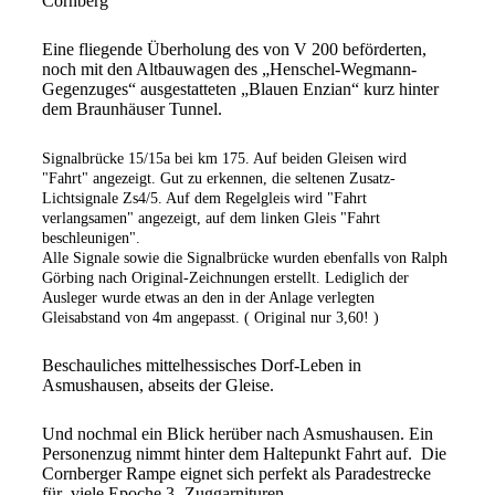
Cornberg
Eine fliegende Überholung des von V 200 beförderten,
noch mit den Altbauwagen des „Henschel-Wegmann-
Gegenzuges“ ausgestatteten „Blauen Enzian“ kurz hinter
dem Braunhäuser Tunnel.
Signalbrücke 15/15a bei km 175. Auf beiden Gleisen wird
"Fahrt" angezeigt. Gut zu erkennen, die seltenen Zusatz-
Lichtsignale Zs4/5. Auf dem Regelgleis wird "Fahrt
verlangsamen" angezeigt, auf dem linken Gleis "Fahrt
beschleunigen".
Alle Signale sowie die Signalbrücke wurden ebenfalls von Ralph
Görbing nach Original-Zeichnungen erstellt. Lediglich der
Ausleger wurde etwas an den in der Anlage verlegten
Gleisabstand von 4m angepasst. ( Original nur 3,60! )
Beschauliches mittelhessisches Dorf-Leben in
Asmushausen, abseits der Gleise.
Und nochmal ein Blick herüber nach Asmushausen. Ein
Personenzug nimmt hinter dem Haltepunkt Fahrt auf. Die
Cornberger Rampe eignet sich perfekt als Paradestrecke
für viele Epoche 3- Zuggarnituren.