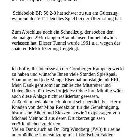
Schiebelok BR 56.2-8 hat schwer zu tun am Güterzug,
während der VT11 leichtes Spiel bei der Überholung hat.
Zum Abschluss noch ein Schnellzug, der soeben den
ehemaligen 293m langen Braunhäuser Tunnel talwärts
verlassen hat. Dieser Tunnel wurde 1961 u.a. wegen der
späteren Elektrifizierung freigelegt.
Ich hoffe, Ihr Interesse an der Cornberger Rampe geweckt
zu haben und wünsche Ihnen viele Stunden Spielspaß,
Spannung und jede Menge Eisenbahnnostalgie mit EEP.
Mein Dank geht somit an zahlreiche Mitstreiter und
Unterstützer für dieses Projektes: Ohne ihre Mithilfe wäre
auch diese Anlage nicht realisierbar gewesen.
Außerdem bedanke mich hiermit sehr herzlich bei Herrn
Knaden von der Miba-Redaktion für die Genehmigung,
historische Bilder und Skizzen, sowie Textpassagen von
Michael Meinhold aus deren Druckerzeugnissen
veröffentlichen zu dürfen.
Vielen Dank auch an Dr. Jörg Windberg (JW3) für seine
unermüdliche Unterstützung mit historischen Fakten