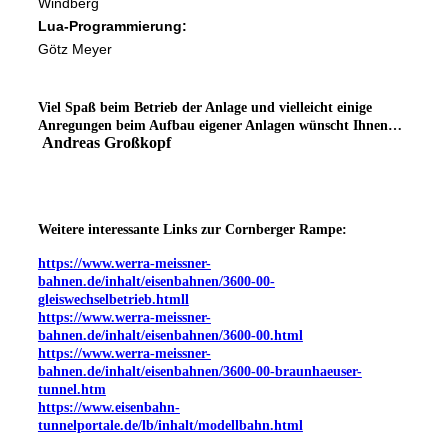
Windberg
Lua-Programmierung:
Götz Meyer
Viel Spaß beim Betrieb der Anlage und vielleicht einige
Anregungen beim Aufbau eigener Anlagen wünscht Ihnen…
Andreas Großkopf
Weitere interessante Links zur Cornberger Rampe:
https://www.werra-meissner-
bahnen.de/inhalt/eisenbahnen/3600-00-
gleiswechselbetrieb.htmll
https://www.werra-meissner-
bahnen.de/inhalt/eisenbahnen/3600-00.html
https://www.werra-meissner-
bahnen.de/inhalt/eisenbahnen/3600-00-braunhaeuser-
tunnel.htm
https://www.eisenbahn-
tunnelportale.de/lb/inhalt/modellbahn.html