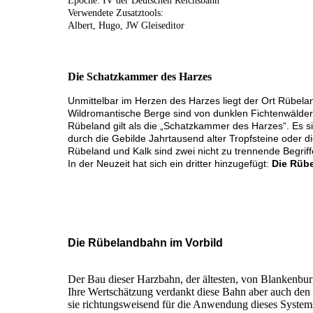
Epoche: IV der Deutschen Reichsbahn
Verwendete Zusatztools:
Albert, Hugo, JW Gleiseditor
Die Schatzkammer des Harzes
Unmittelbar im Herzen des Harzes liegt der Ort Rübela
Wildromantische Berge sind von dunklen Fichtenwälde
Rübeland gilt als die „Schatzkammer des Harzes“. Es si
durch die Gebilde Jahrtausend alter Tropfsteine oder die
Rübeland und Kalk sind zwei nicht zu trennende Begriff
In der Neuzeit hat sich ein dritter hinzugefügt:
Die
Rübe
Die Rübelandbahn im Vorbild
Der Bau dieser Harzbahn, der ältesten, von Blankenbur
Ihre Wertschätzung verdankt diese Bahn aber auch den 
sie richtungsweisend für die Anwendung dieses Systems