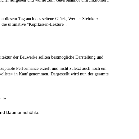
solcher aufgeben und wurde zum Güterbahnhof umfunktioniert.
 an diesem Tag auch das seltene Glück, Werner Steinke zu
die ultimative "Kopfkissen-Lektüre".
hitektur der Bauwerke sollten bestmögliche Darstellung und
ptable Performance erzielt und nicht zuletzt auch noch ein
eizvollste< in Kauf genommen.
Dargestellt wird nun der gesamte
ite.
 und Baumannshöhle.