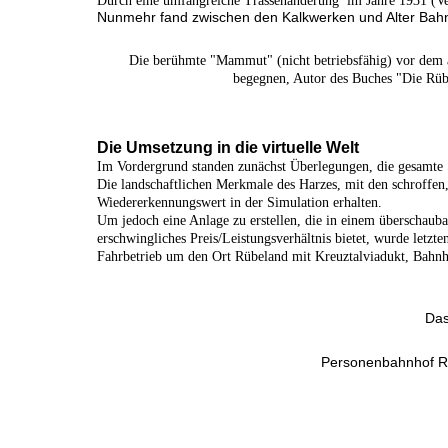
Durch eine umfangreiche Trassenänderung im Jahre 1931 (Ver
Nunmehr fand zwischen den Kalkwerken und Alter Bahnho
Die berühmte "Mammut" (nicht betriebsfähig) vor dem
begegnen, Autor des Buches "Die Rüb
Die Umsetzung in die virtuelle Welt
Im Vordergrund standen zunächst Überlegungen, die gesamte 
Die landschaftlichen Merkmale des Harzes, mit den schroffen,
Wiedererkennungswert in der Simulation erhalten.
Um jedoch eine Anlage zu erstellen, die in einem überschaub
erschwingliches Preis/Leistungsverhältnis bietet, wurde letz
Fahrbetrieb um den Ort Rübeland mit Kreuztalviadukt, Bahnh
Das
Personenbahnhof Rü