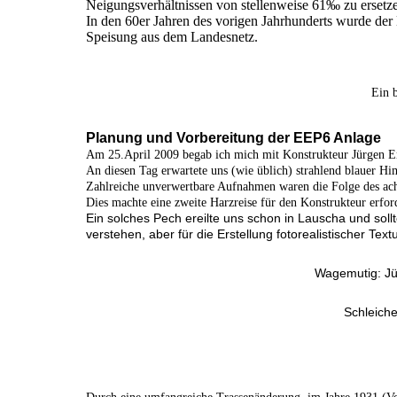
Neigungsverhältnissen von stellenweise 61‰ zu ersetz
In den 60er Jahren des vorigen Jahrhunderts wurde der
Speisung aus dem Landesnetz.
Ein 
Planung und Vorbereitung der EEP6 Anlage
Am 25.April 2009 begab ich mich mit Konstrukteur Jürgen 
An diesen Tag erwartete uns (wie üblich) strahlend blauer Hi
Zahlreiche unverwertbare Aufnahmen waren die Folge des ach
Dies machte eine zweite Harzreise für den Konstrukteur erford
Ein solches Pech ereilte uns schon in Lauscha und soll
verstehen, aber für die Erstellung fotorealistischer Tex
Wagemutig: Jü
Schleiche