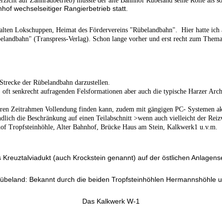
zicht auf Zahnradbetrieb) musste der alte Bahnhof Rübeland seine Rolle als 
f wechselseitiger Rangierbetrieb statt.
 alten Lokschuppen, Heimat des Fördervereins "Rübelandbahn".
Hier hatte ich
elandbahn" (Transpress-Verlag). Schon lange vorher und erst recht zum Thema 
Strecke der Rübelandbahn darzustellen.
 oft senkrecht aufragenden Felsformationen aber auch die typische Harzer Arc
aren Zeitrahmen Vollendung finden kann, zudem mit gängigen PC- Systemen akze
tendlich die Beschränkung auf einen Teilabschnitt >wenn auch vielleicht der R
of Tropfsteinhöhle, Alter Bahnhof, Brücke Haus am Stein, Kalkwerk1 u.v.m.
 Kreuztalviadukt (auch Krockstein genannt) auf der östlichen Anlagense
beland: Bekannt durch die beiden Tropfsteinhöhlen Hermannshöhle
Das Kalkwerk W-1