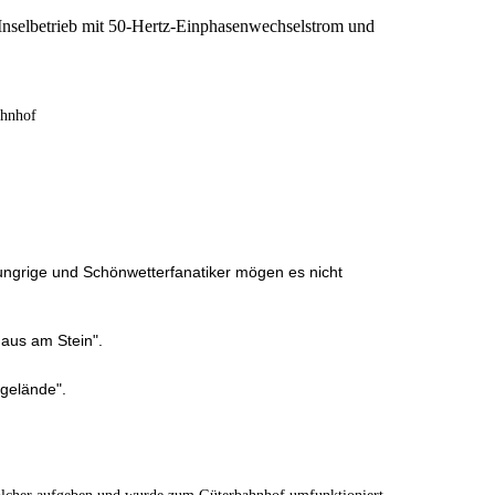
s Inselbetrieb mit 50-Hertz-Einphasenwechselstrom und
ahnhof
grige und Schönwetterfanatiker mögen es nicht
aus am Stein".
sgelände".