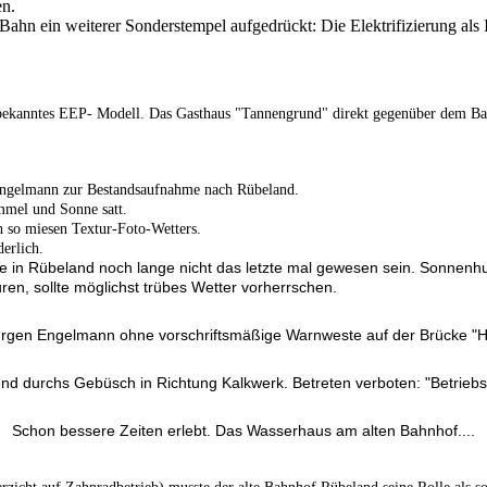
en.
 Bahn ein weiterer Sonderstempel aufgedrückt: Die Elektrifizierung al
bekanntes EEP- Modell. Das Gasthaus "Tannengrund" direkt gegenüber dem B
Engelmann zur Bestandsaufnahme nach Rübeland.
mmel und Sonne satt.
 so miesen Textur-Foto-Wetters.
erlich.
te in Rübeland noch lange nicht das letzte mal gewesen sein.
Sonnenhun
turen, sollte möglichst trübes Wetter vorherrschen.
rgen Engelmann ohne vorschriftsmäßige Warnweste auf der Brücke "H
nd durchs Gebüsch in Richtung Kalkwerk. Betreten verboten: "Betrieb
Schon bessere Zeiten erlebt. Das Wasserhaus am alten Bahnhof....